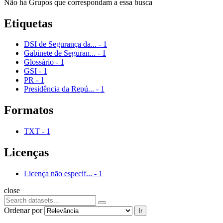
Não há Grupos que correspondam a essa busca
Etiquetas
DSI de Segurança da...
-
1
Gabinete de Seguran...
-
1
Glossário
-
1
GSI
-
1
PR
-
1
Presidência da Repú...
-
1
Formatos
TXT
-
1
Licenças
Licença não especif...
-
1
close
Ordenar por
Ir