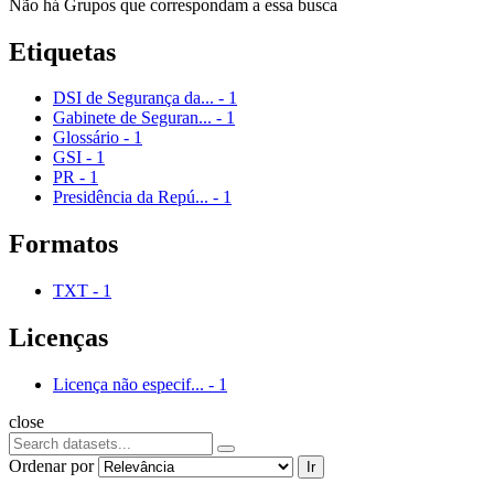
Não há Grupos que correspondam a essa busca
Etiquetas
DSI de Segurança da...
-
1
Gabinete de Seguran...
-
1
Glossário
-
1
GSI
-
1
PR
-
1
Presidência da Repú...
-
1
Formatos
TXT
-
1
Licenças
Licença não especif...
-
1
close
Ordenar por
Ir