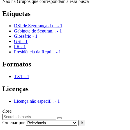
Não há Grupos que correspondam a essa busca
Etiquetas
DSI de Segurança da...
-
1
Gabinete de Seguran...
-
1
Glossário
-
1
GSI
-
1
PR
-
1
Presidência da Repú...
-
1
Formatos
TXT
-
1
Licenças
Licença não especif...
-
1
close
Ordenar por
Ir