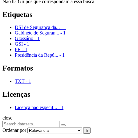
Não há Grupos que correspondam a essa busca
Etiquetas
DSI de Segurança da...
-
1
Gabinete de Seguran...
-
1
Glossário
-
1
GSI
-
1
PR
-
1
Presidência da Repú...
-
1
Formatos
TXT
-
1
Licenças
Licença não especif...
-
1
close
Ordenar por
Ir