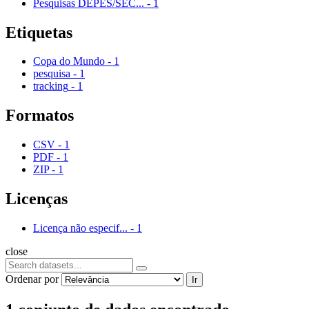
Pesquisas DEPES/SEC...
-
1
Etiquetas
Copa do Mundo
-
1
pesquisa
-
1
tracking
-
1
Formatos
CSV
-
1
PDF
-
1
ZIP
-
1
Licenças
Licença não especif...
-
1
close
Ordenar por
Ir