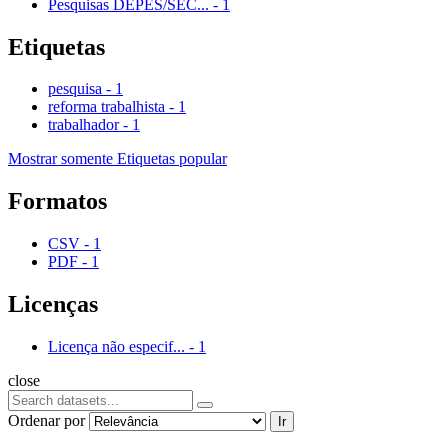
Pesquisas DEPES/SEC...
-
1
Etiquetas
pesquisa
-
1
reforma trabalhista
-
1
trabalhador
-
1
Mostrar somente Etiquetas popular
Formatos
CSV
-
1
PDF
-
1
Licenças
Licença não especif...
-
1
close
Ordenar por
Ir