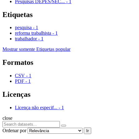
Pesquisas DEPES/SEC...
-
1
Etiquetas
pesquisa
-
1
reforma trabalhista
-
1
trabalhador
-
1
Mostrar somente Etiquetas popular
Formatos
CSV
-
1
PDF
-
1
Licenças
Licença não especif...
-
1
close
Ordenar por
Ir