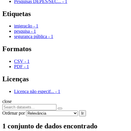
Pesquisas DEPES/SEC...
-
1
Etiquetas
imigração
-
1
pesquisa
-
1
segurança pública
-
1
Formatos
CSV
-
1
PDF
-
1
Licenças
Licença não especif...
-
1
close
Ordenar por
Ir
1 conjunto de dados encontrado