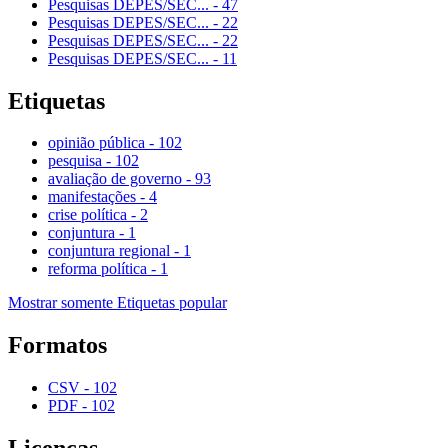
Pesquisas DEPES/SEC...
-
47
Pesquisas DEPES/SEC...
-
22
Pesquisas DEPES/SEC...
-
22
Pesquisas DEPES/SEC...
-
11
Etiquetas
opinião pública
-
102
pesquisa
-
102
avaliação de governo
-
93
manifestações
-
4
crise política
-
2
conjuntura
-
1
conjuntura regional
-
1
reforma política
-
1
Mostrar somente Etiquetas popular
Formatos
CSV
-
102
PDF
-
102