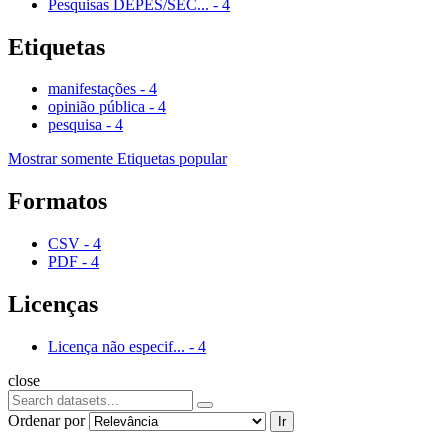
Pesquisas DEPES/SEC...
-
4
Etiquetas
manifestações
-
4
opinião pública
-
4
pesquisa
-
4
Mostrar somente Etiquetas popular
Formatos
CSV
-
4
PDF
-
4
Licenças
Licença não especif...
-
4
close
Ordenar por
Ir