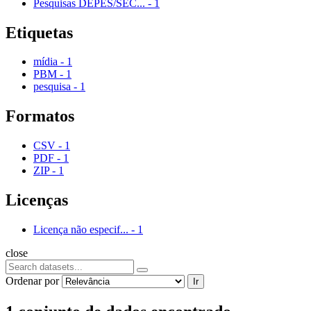
Pesquisas DEPES/SEC...
-
1
Etiquetas
mídia
-
1
PBM
-
1
pesquisa
-
1
Formatos
CSV
-
1
PDF
-
1
ZIP
-
1
Licenças
Licença não especif...
-
1
close
Ordenar por
Ir