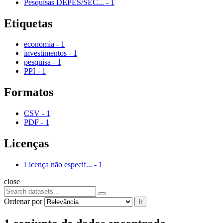
Pesquisas DEPES/SEC...
-
1
Etiquetas
economia
-
1
investimentos
-
1
pesquisa
-
1
PPI
-
1
Formatos
CSV
-
1
PDF
-
1
Licenças
Licença não especif...
-
1
close
Ordenar por
Ir