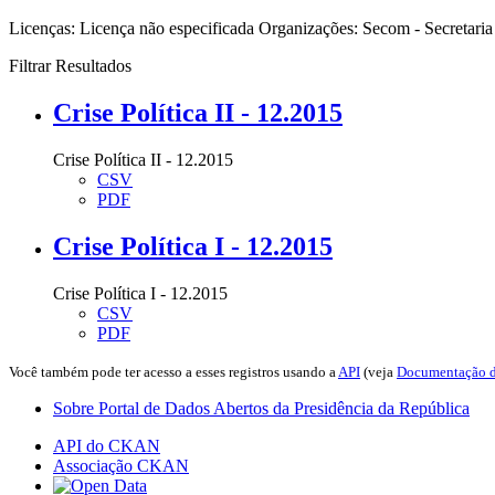
Licenças:
Licença não especificada
Organizações:
Secom - Secretari
Filtrar Resultados
Crise Política II - 12.2015
Crise Política II - 12.2015
CSV
PDF
Crise Política I - 12.2015
Crise Política I - 12.2015
CSV
PDF
Você também pode ter acesso a esses registros usando a
API
(veja
Documentação d
Sobre Portal de Dados Abertos da Presidência da República
API do CKAN
Associação CKAN