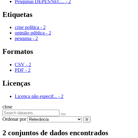
Pesquisas DEPES/SEC...
-
2
Etiquetas
crise política
-
2
opinião pública
-
2
pesquisa
-
2
Formatos
CSV
-
2
PDF
-
2
Licenças
Licença não especif...
-
2
close
Ordenar por
Ir
2 conjuntos de dados encontrados