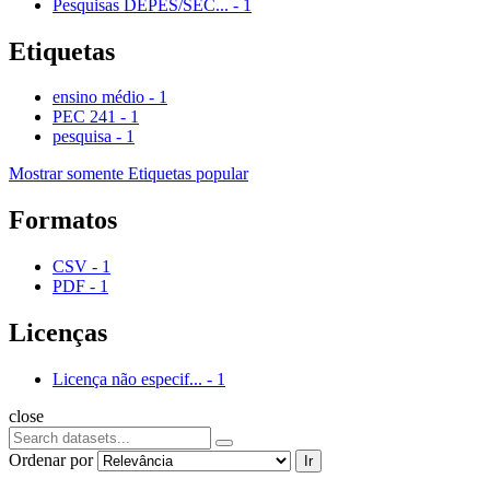
Pesquisas DEPES/SEC...
-
1
Etiquetas
ensino médio
-
1
PEC 241
-
1
pesquisa
-
1
Mostrar somente Etiquetas popular
Formatos
CSV
-
1
PDF
-
1
Licenças
Licença não especif...
-
1
close
Ordenar por
Ir