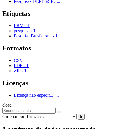
Pesquisas DEPES/SEC...
-
1
Etiquetas
PBM
-
1
pesquisa
-
1
Pesquisa Brasileira...
-
1
Formatos
CSV
-
1
PDF
-
1
ZIP
-
1
Licenças
Licença não especif...
-
1
close
Ordenar por
Ir