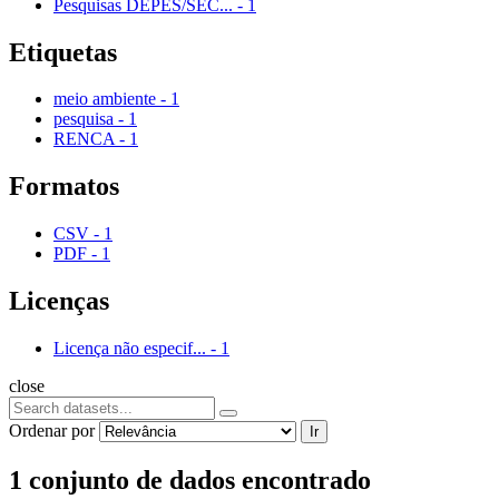
Pesquisas DEPES/SEC...
-
1
Etiquetas
meio ambiente
-
1
pesquisa
-
1
RENCA
-
1
Formatos
CSV
-
1
PDF
-
1
Licenças
Licença não especif...
-
1
close
Ordenar por
Ir
1 conjunto de dados encontrado