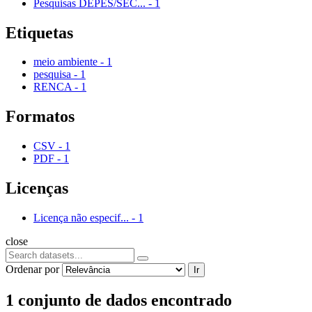
Pesquisas DEPES/SEC...
-
1
Etiquetas
meio ambiente
-
1
pesquisa
-
1
RENCA
-
1
Formatos
CSV
-
1
PDF
-
1
Licenças
Licença não especif...
-
1
close
Ordenar por
Ir
1 conjunto de dados encontrado