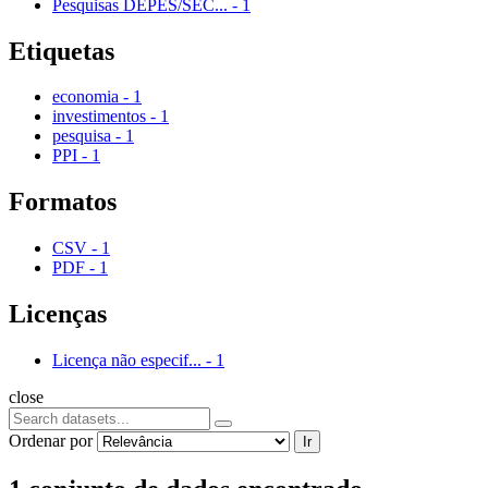
Pesquisas DEPES/SEC...
-
1
Etiquetas
economia
-
1
investimentos
-
1
pesquisa
-
1
PPI
-
1
Formatos
CSV
-
1
PDF
-
1
Licenças
Licença não especif...
-
1
close
Ordenar por
Ir