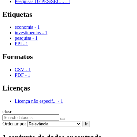
Pesquisas DEPES/SEC...
-
1
Etiquetas
economia
-
1
investimentos
-
1
pesquisa
-
1
PPI
-
1
Formatos
CSV
-
1
PDF
-
1
Licenças
Licença não especif...
-
1
close
Ordenar por
Ir