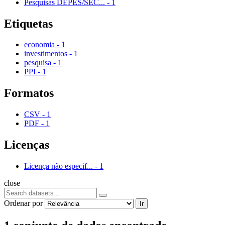
Pesquisas DEPES/SEC...
-
1
Etiquetas
economia
-
1
investimentos
-
1
pesquisa
-
1
PPI
-
1
Formatos
CSV
-
1
PDF
-
1
Licenças
Licença não especif...
-
1
close
Ordenar por
Ir