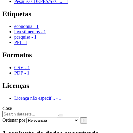
Pesquisas DEPES/SEC...
-
1
Etiquetas
economia
-
1
investimentos
-
1
pesquisa
-
1
PPI
-
1
Formatos
CSV
-
1
PDF
-
1
Licenças
Licença não especif...
-
1
close
Ordenar por
Ir