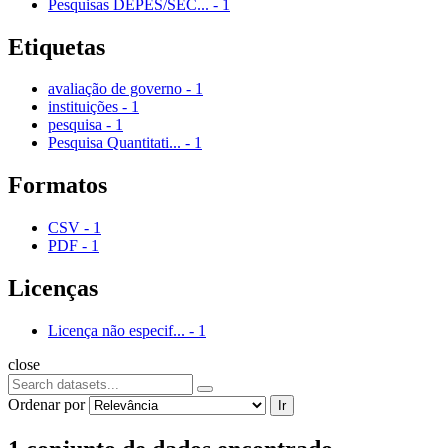
Pesquisas DEPES/SEC...
-
1
Etiquetas
avaliação de governo
-
1
instituições
-
1
pesquisa
-
1
Pesquisa Quantitati...
-
1
Formatos
CSV
-
1
PDF
-
1
Licenças
Licença não especif...
-
1
close
Ordenar por
Ir