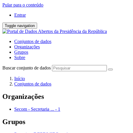
Pular para o conteúdo
Entrar
Toggle navigation
Conjuntos de dados
Organizações
Grupos
Sobre
Buscar conjunto de dados
Início
Conjuntos de dados
Organizações
Secom - Secretaria ...
-
1
Grupos