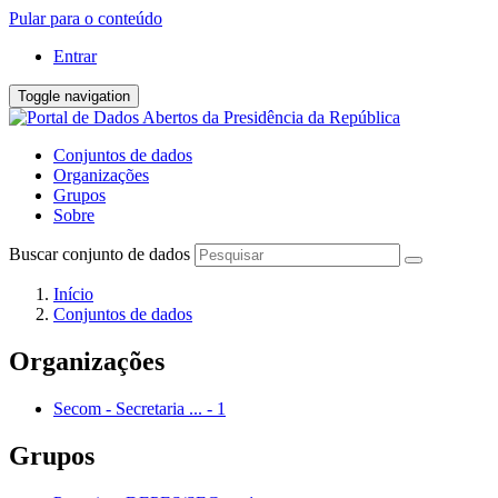
Pular para o conteúdo
Entrar
Toggle navigation
Conjuntos de dados
Organizações
Grupos
Sobre
Buscar conjunto de dados
Início
Conjuntos de dados
Organizações
Secom - Secretaria ...
-
1
Grupos