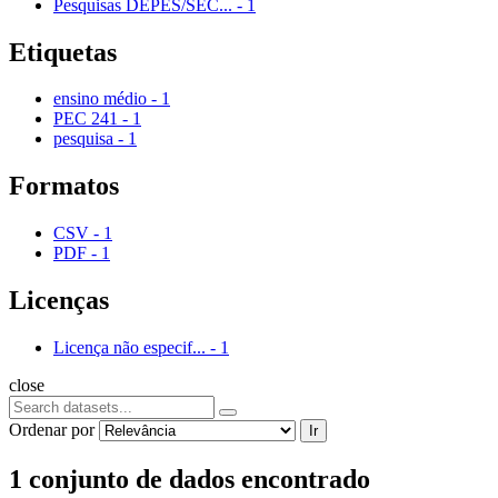
Pesquisas DEPES/SEC...
-
1
Etiquetas
ensino médio
-
1
PEC 241
-
1
pesquisa
-
1
Formatos
CSV
-
1
PDF
-
1
Licenças
Licença não especif...
-
1
close
Ordenar por
Ir
1 conjunto de dados encontrado