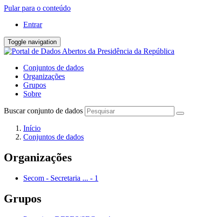
Pular para o conteúdo
Entrar
Toggle navigation
Conjuntos de dados
Organizações
Grupos
Sobre
Buscar conjunto de dados
Início
Conjuntos de dados
Organizações
Secom - Secretaria ...
-
1
Grupos