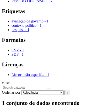
Pesquisas DEPES/SEC...
-
1
Etiquetas
avaliação de governo
-
1
contexto político
-
1
pesquisa
-
1
Formatos
CSV
-
1
PDF
-
1
Licenças
Licença não especif...
-
1
close
Ordenar por
Ir
1 conjunto de dados encontrado