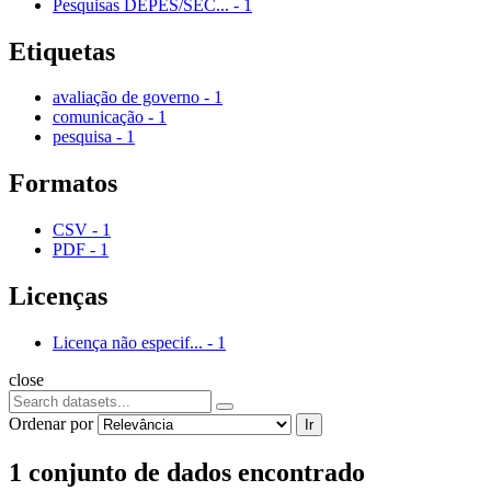
Pesquisas DEPES/SEC...
-
1
Etiquetas
avaliação de governo
-
1
comunicação
-
1
pesquisa
-
1
Formatos
CSV
-
1
PDF
-
1
Licenças
Licença não especif...
-
1
close
Ordenar por
Ir
1 conjunto de dados encontrado