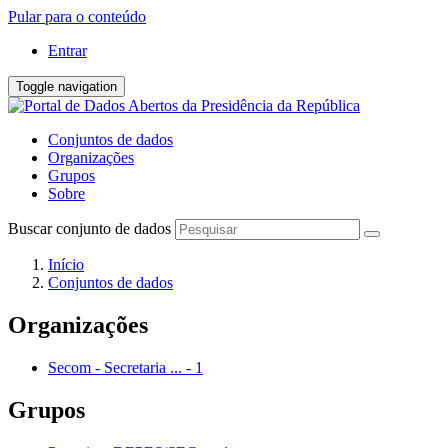
Pular para o conteúdo
Entrar
Toggle navigation
Conjuntos de dados
Organizações
Grupos
Sobre
Buscar conjunto de dados
Início
Conjuntos de dados
Organizações
Secom - Secretaria ...
-
1
Grupos