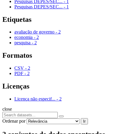
Pesquisas DEPES/SEC...
-
1
Pesquisas DEPES/SEC...
-
1
Etiquetas
avaliação de governo
-
2
economia
-
2
pesquisa
-
2
Formatos
CSV
-
2
PDF
-
2
Licenças
Licença não especif...
-
2
close
Ordenar por
Ir