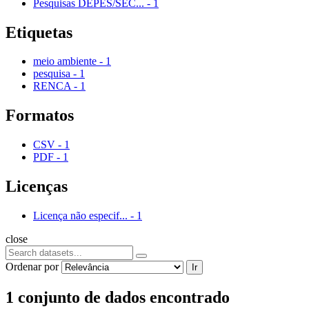
Pesquisas DEPES/SEC...
-
1
Etiquetas
meio ambiente
-
1
pesquisa
-
1
RENCA
-
1
Formatos
CSV
-
1
PDF
-
1
Licenças
Licença não especif...
-
1
close
Ordenar por
Ir
1 conjunto de dados encontrado