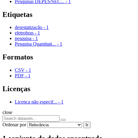
Pesquisas DEPES/SEC...
-
1
Etiquetas
desestatização
-
1
eletrobras
-
1
pesquisa
-
1
Pesquisa Quantitati...
-
1
Formatos
CSV
-
1
PDF
-
1
Licenças
Licença não especif...
-
1
close
Ordenar por
Ir