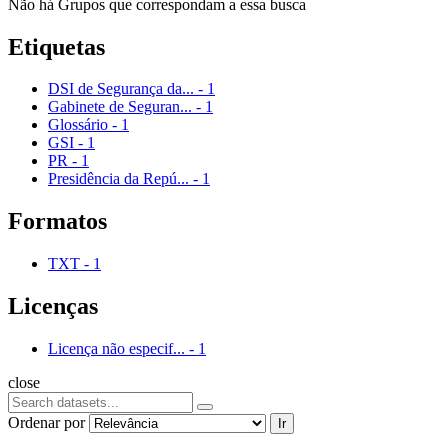
Não há Grupos que correspondam a essa busca
Etiquetas
DSI de Segurança da...
-
1
Gabinete de Seguran...
-
1
Glossário
-
1
GSI
-
1
PR
-
1
Presidência da Repú...
-
1
Formatos
TXT
-
1
Licenças
Licença não especif...
-
1
close
Ordenar por
Ir