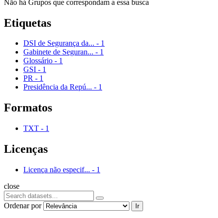
Não há Grupos que correspondam a essa busca
Etiquetas
DSI de Segurança da...
-
1
Gabinete de Seguran...
-
1
Glossário
-
1
GSI
-
1
PR
-
1
Presidência da Repú...
-
1
Formatos
TXT
-
1
Licenças
Licença não especif...
-
1
close
Ordenar por
Ir