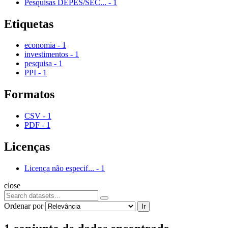
Pesquisas DEPES/SEC...
-
1
Etiquetas
economia
-
1
investimentos
-
1
pesquisa
-
1
PPI
-
1
Formatos
CSV
-
1
PDF
-
1
Licenças
Licença não especif...
-
1
close
Ordenar por
Ir