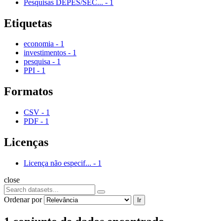
Pesquisas DEPES/SEC...
-
1
Etiquetas
economia
-
1
investimentos
-
1
pesquisa
-
1
PPI
-
1
Formatos
CSV
-
1
PDF
-
1
Licenças
Licença não especif...
-
1
close
Ordenar por
Ir