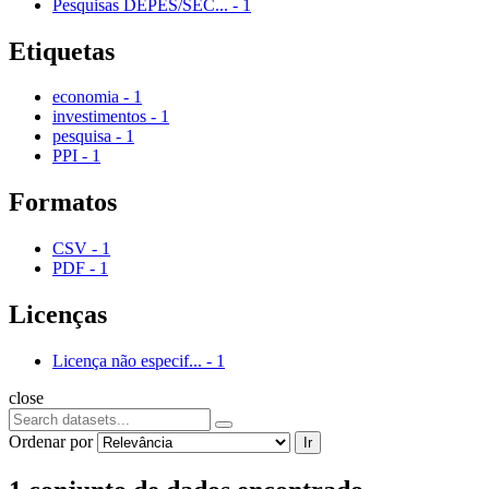
Pesquisas DEPES/SEC...
-
1
Etiquetas
economia
-
1
investimentos
-
1
pesquisa
-
1
PPI
-
1
Formatos
CSV
-
1
PDF
-
1
Licenças
Licença não especif...
-
1
close
Ordenar por
Ir