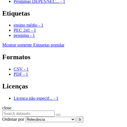
Pesquisas DEPES/SEC...
-
1
Etiquetas
ensino médio
-
1
PEC 241
-
1
pesquisa
-
1
Mostrar somente Etiquetas popular
Formatos
CSV
-
1
PDF
-
1
Licenças
Licença não especif...
-
1
close
Ordenar por
Ir