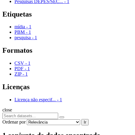
Pesquisas DEPES/SEC...
-
1
Etiquetas
mídia
-
1
PBM
-
1
pesquisa
-
1
Formatos
CSV
-
1
PDF
-
1
ZIP
-
1
Licenças
Licença não especif...
-
1
close
Ordenar por
Ir