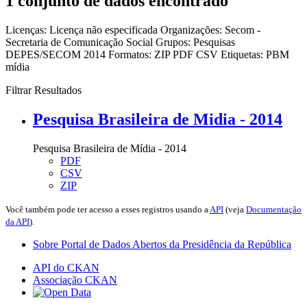
1 conjunto de dados encontrado
Licenças:
Licença não especificada
Organizações:
Secom -
Secretaria de Comunicação Social
Grupos:
Pesquisas
DEPES/SECOM 2014
Formatos:
ZIP
PDF
CSV
Etiquetas:
PBM
mídia
Filtrar Resultados
Pesquisa Brasileira de Midia - 2014
Pesquisa Brasileira de Mídia - 2014
PDF
CSV
ZIP
Você também pode ter acesso a esses registros usando a
API
(veja
Documentação
da API
).
Sobre Portal de Dados Abertos da Presidência da República
API do CKAN
Associação CKAN