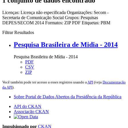
1 conjunto de dados encontrado
Licenças:
Licença não especificada
Organizações:
Secom -
Secretaria de Comunicação Social
Grupos:
Pesquisas
DEPES/SECOM 2014
Formatos:
ZIP
PDF
Etiquetas:
PBM
Filtrar Resultados
Pesquisa Brasileira de Midia - 2014
Pesquisa Brasileira de Mídia - 2014
PDF
CSV
ZIP
Você também pode ter acesso a esses registros usando a
API
(veja
Documentação
da API
).
Sobre Portal de Dados Abertos da Presidência da República
API do CKAN
Associação CKAN
Impulsionado por
CKAN