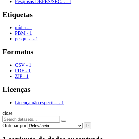
Pesquisas DEPES/SEC...
-
1
Etiquetas
mídia
-
1
PBM
-
1
pesquisa
-
1
Formatos
CSV
-
1
PDF
-
1
ZIP
-
1
Licenças
Licença não especif...
-
1
close
Ordenar por
Ir