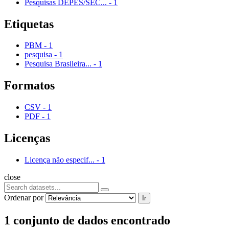
Pesquisas DEPES/SEC...
-
1
Etiquetas
PBM
-
1
pesquisa
-
1
Pesquisa Brasileira...
-
1
Formatos
CSV
-
1
PDF
-
1
Licenças
Licença não especif...
-
1
close
Ordenar por
Ir
1 conjunto de dados encontrado