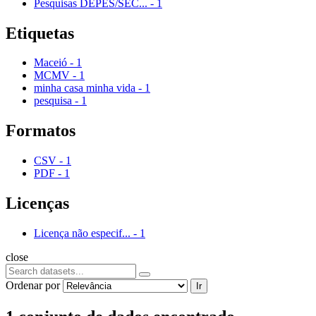
Pesquisas DEPES/SEC...
-
1
Etiquetas
Maceió
-
1
MCMV
-
1
minha casa minha vida
-
1
pesquisa
-
1
Formatos
CSV
-
1
PDF
-
1
Licenças
Licença não especif...
-
1
close
Ordenar por
Ir