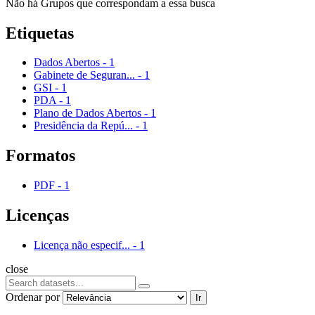
Não há Grupos que correspondam a essa busca
Etiquetas
Dados Abertos
-
1
Gabinete de Seguran...
-
1
GSI
-
1
PDA
-
1
Plano de Dados Abertos
-
1
Presidência da Repú...
-
1
Formatos
PDF
-
1
Licenças
Licença não especif...
-
1
close
Ordenar por
Ir