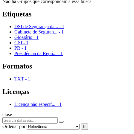
Não há Grupos que correspondam a essa busca
Etiquetas
DSI de Segurança da...
-
1
Gabinete de Seguran...
-
1
Glossário
-
1
GSI
-
1
PR
-
1
Presidência da Repú...
-
1
Formatos
TXT
-
1
Licenças
Licença não especif...
-
1
close
Ordenar por
Ir