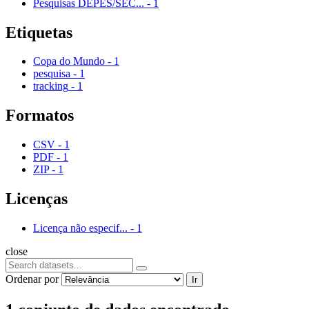
Pesquisas DEPES/SEC...
-
1
Etiquetas
Copa do Mundo
-
1
pesquisa
-
1
tracking
-
1
Formatos
CSV
-
1
PDF
-
1
ZIP
-
1
Licenças
Licença não especif...
-
1
close
Ordenar por
Ir