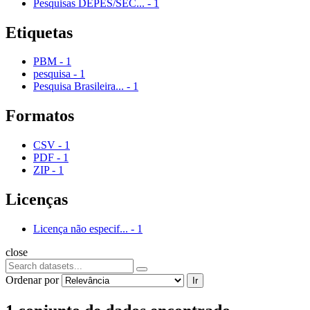
Pesquisas DEPES/SEC...
-
1
Etiquetas
PBM
-
1
pesquisa
-
1
Pesquisa Brasileira...
-
1
Formatos
CSV
-
1
PDF
-
1
ZIP
-
1
Licenças
Licença não especif...
-
1
close
Ordenar por
Ir