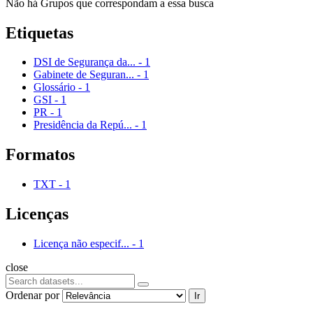
Não há Grupos que correspondam a essa busca
Etiquetas
DSI de Segurança da...
-
1
Gabinete de Seguran...
-
1
Glossário
-
1
GSI
-
1
PR
-
1
Presidência da Repú...
-
1
Formatos
TXT
-
1
Licenças
Licença não especif...
-
1
close
Ordenar por
Ir