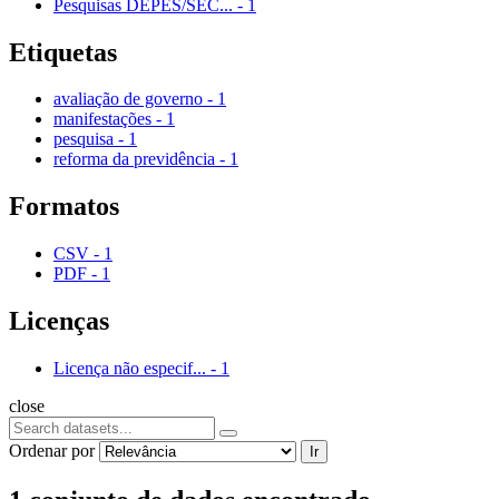
Pesquisas DEPES/SEC...
-
1
Etiquetas
avaliação de governo
-
1
manifestações
-
1
pesquisa
-
1
reforma da previdência
-
1
Formatos
CSV
-
1
PDF
-
1
Licenças
Licença não especif...
-
1
close
Ordenar por
Ir