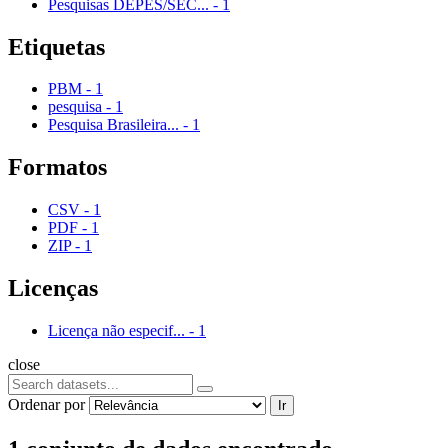
Pesquisas DEPES/SEC...
-
1
Etiquetas
PBM
-
1
pesquisa
-
1
Pesquisa Brasileira...
-
1
Formatos
CSV
-
1
PDF
-
1
ZIP
-
1
Licenças
Licença não especif...
-
1
close
Ordenar por
Ir