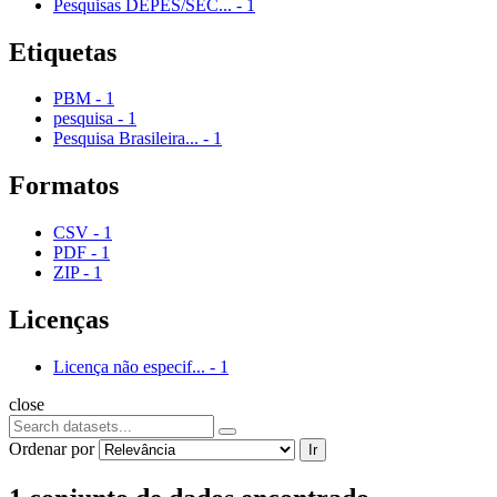
Pesquisas DEPES/SEC...
-
1
Etiquetas
PBM
-
1
pesquisa
-
1
Pesquisa Brasileira...
-
1
Formatos
CSV
-
1
PDF
-
1
ZIP
-
1
Licenças
Licença não especif...
-
1
close
Ordenar por
Ir