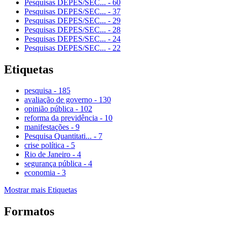
Pesquisas DEPES/SEC...
-
60
Pesquisas DEPES/SEC...
-
37
Pesquisas DEPES/SEC...
-
29
Pesquisas DEPES/SEC...
-
28
Pesquisas DEPES/SEC...
-
24
Pesquisas DEPES/SEC...
-
22
Etiquetas
pesquisa
-
185
avaliação de governo
-
130
opinião pública
-
102
reforma da previdência
-
10
manifestações
-
9
Pesquisa Quantitati...
-
7
crise política
-
5
Rio de Janeiro
-
4
segurança pública
-
4
economia
-
3
Mostrar mais Etiquetas
Formatos