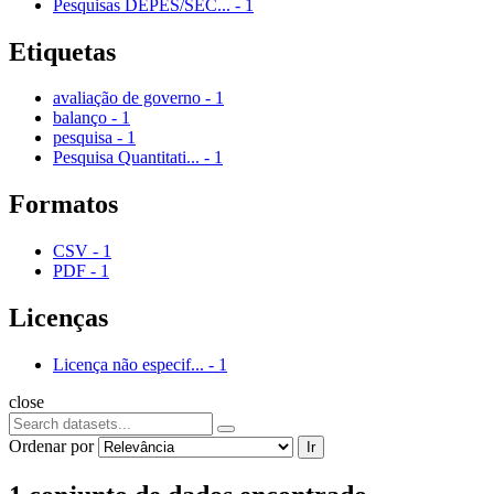
Pesquisas DEPES/SEC...
-
1
Etiquetas
avaliação de governo
-
1
balanço
-
1
pesquisa
-
1
Pesquisa Quantitati...
-
1
Formatos
CSV
-
1
PDF
-
1
Licenças
Licença não especif...
-
1
close
Ordenar por
Ir