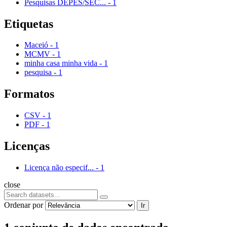
Pesquisas DEPES/SEC...
-
1
Etiquetas
Maceió
-
1
MCMV
-
1
minha casa minha vida
-
1
pesquisa
-
1
Formatos
CSV
-
1
PDF
-
1
Licenças
Licença não especif...
-
1
close
Ordenar por
Ir